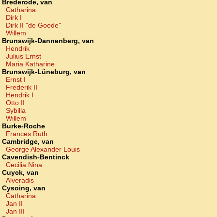
Brederode, van
Catharina
Dirk I
Dirk II "de Goede"
Willem
Brunswijk-Dannenberg, van
Hendrik
Julius Ernst
Maria Katharine
Brunswijk-Lüneburg, van
Ernst I
Frederik II
Hendrik I
Otto II
Sybilla
Willem
Burke-Roche
Frances Ruth
Cambridge, van
George Alexander Louis
Cavendish-Bentinck
Cecilia Nina
Cuyck, van
Alveradis
Cysoing, van
Catharina
Jan II
Jan III