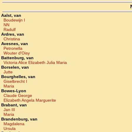
Aalst, van
Boudewijn I
NN
Radulf
Ardres, van
Christina
Avesnes, van
Petronella
Wouter d'Oisy
Battenburg, van
Victoria Alice Elizabeth Julia Maria
Borselen, van
Jutte
Bourghelles, van
Giselbrecht I
Maria
Bowes-Lyon
Claude George
Elizabeth Angela Marguerite
Brabant, van
Jan III
Maria
Brandenburg, van
Magdalena
Ursula