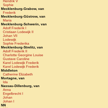
Hendrik V
Sophie
Mecklenburg-Grabow, van
Frederik
Mecklenburg-Güstrow, van
Maria
Mecklenburg-Schwerin, van
Adolf Frederik I
Cristiaan Lodewijk II
Johan VII
Lodewijk
Sophie Frederika
Mecklenburg-Strelitz, van
Adolf Frederik II
Charlotte Georgine Louise
Gustave Caroline
Karel Lodewijk Frederik
Karel Lodewijk Frederik
Middleton
Catherine Elizabeth
Mortagne, van
Ida
Nassau-Dillenburg, van
Anna
Engelbrecht I
Johan
Johan I
NN