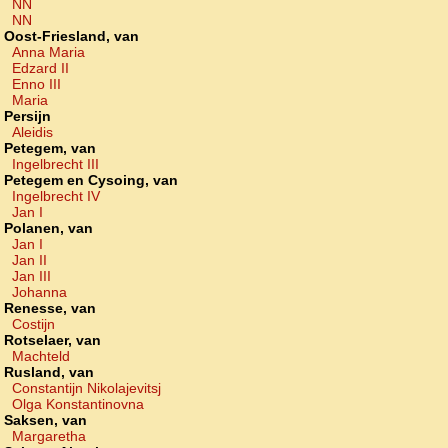
NN
NN
Oost-Friesland, van
Anna Maria
Edzard II
Enno III
Maria
Persijn
Aleidis
Petegem, van
Ingelbrecht III
Petegem en Cysoing, van
Ingelbrecht IV
Jan I
Polanen, van
Jan I
Jan II
Jan III
Johanna
Renesse, van
Costijn
Rotselaer, van
Machteld
Rusland, van
Constantijn Nikolajevitsj
Olga Konstantinovna
Saksen, van
Margaretha