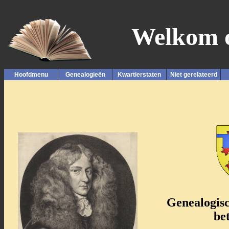
Welkom o
Hoofdmenu
Genealogieën
Kwartierstaten
Niet gerelateerd